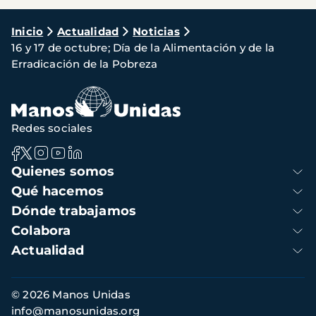
Ruta
Inicio
Actualidad
Noticias
16 y 17 de octubre; Día de la Alimentación y de la
de
Erradicación de la Pobreza
navegación
Redes sociales
Navegación
Quienes somos
principal
Qué hacemos
Dónde trabajamos
Colabora
Actualidad
Información
© 2026 Manos Unidas
de
info@manosunidas.org