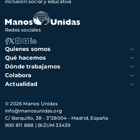
inclusión social y educativa
navegación
Redes sociales
Navegación
Quienes somos
principal
Qué hacemos
Dónde trabajamos
Colabora
Actualidad
Información
© 2026 Manos Unidas
de
info@manosunidas.org
contacto
C/ Barquillo, 38 - 3º28004 - Madrid, España
900 811 888
BIZUM 33439