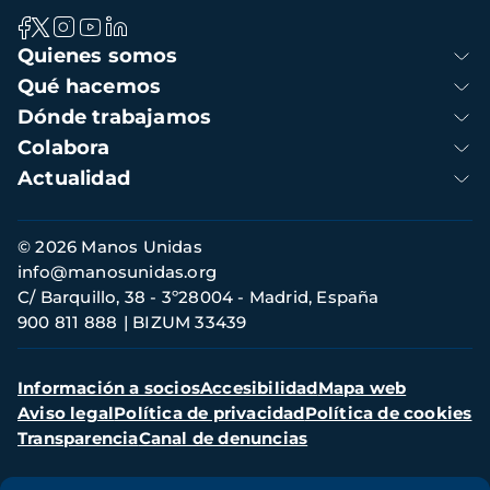
Navegación
Quienes somos
principal
Qué hacemos
Dónde trabajamos
Colabora
Actualidad
Información
© 2026 Manos Unidas
de
info@manosunidas.org
contacto
C/ Barquillo, 38 - 3º28004 - Madrid, España
900 811 888
BIZUM 33439
Menú
Información a socios
Accesibilidad
Mapa web
secundario
Aviso legal
Política de privacidad
Política de cookies
Transparencia
Canal de denuncias