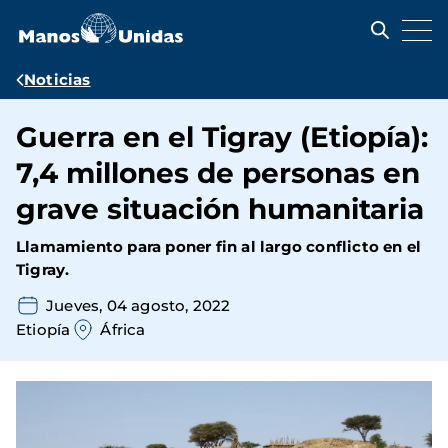
Pasar
al
contenido
principal
Ruta
Noticias
de
Guerra en el Tigray (Etiopía):
navegación
7,4 millones de personas en
grave situación humanitaria
Llamamiento para poner fin al largo conflicto en el
Tigray.
Jueves, 04 agosto, 2022
Etiopía
África