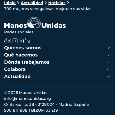
Ruta
Inicio
Actualidad
Noticias
700 mujeres senegalesas mejoran sus vidas
de
navegación
Redes sociales
Navegación
Quienes somos
principal
Qué hacemos
Dónde trabajamos
Colabora
Actualidad
Información
© 2026 Manos Unidas
de
info@manosunidas.org
contacto
C/ Barquillo, 38 - 3º28004 - Madrid, España
900 811 888
BIZUM 33439