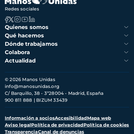
Redes sociales
Navegación
Quienes somos
principal
Qué hacemos
Dónde trabajamos
Colabora
Actualidad
Información
© 2026 Manos Unidas
de
info@manosunidas.org
contacto
C/ Barquillo, 38 - 3º28004 - Madrid, España
900 811 888
BIZUM 33439
Menú
Información a socios
Accesibilidad
Mapa web
secundario
Aviso legal
Política de privacidad
Política de cookies
Transparencia
Canal de denuncias