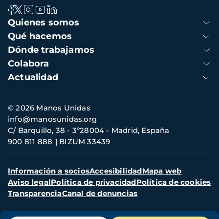
Navegación
Quienes somos
principal
Qué hacemos
Dónde trabajamos
Colabora
Actualidad
Información
© 2026 Manos Unidas
de
info@manosunidas.org
contacto
C/ Barquillo, 38 - 3º28004 - Madrid, España
900 811 888
BIZUM 33439
Menú
Información a socios
Accesibilidad
Mapa web
secundario
Aviso legal
Política de privacidad
Política de cookies
Transparencia
Canal de denuncias