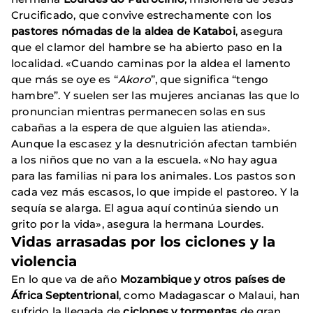
Crucificado, que convive estrechamente con los
pastores nómadas de la aldea de
Kataboi
, asegura
que el clamor del hambre se ha abierto paso en la
localidad. «Cuando caminas por la aldea el lamento
que más se oye es “
Akoro
”, que significa “tengo
hambre”. Y suelen ser las mujeres ancianas las que lo
pronuncian mientras permanecen solas en sus
cabañas a la espera de que alguien las atienda».
Aunque la escasez y la desnutrición afectan también
a los niños que no van a la escuela. «No hay agua
para las familias ni para los animales. Los pastos son
cada vez más escasos, lo que impide el pastoreo. Y la
sequía se alarga. El agua aquí continúa siendo un
grito por la vida», asegura la hermana Lourdes.
Vidas arrasadas por los ciclones y la
violencia
En lo que va de año
Mozambique y otros países de
África Septentrional
, como Madagascar o Malaui, han
sufrido la llegada de
ciclones y tormentas
de gran