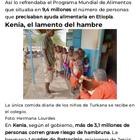
Así lo refrendaba el Programa Mundial de Alimentos
que situaba en
9,4 millones
el número de personas
que
precisaban ayuda alimentaria en Etiopía
.
Kenia, el lamento del hambre
La única comida diaria de los niños de Turkana se recibe en
el colegio.
Foto: Hermana Lourdes
En
Kenia
, según el gobierno,
más de 3,1 millones de
personas corren grave riesgo de hambruna
. La
hermana
Lourdes do Patrocinio
, misionera de Jesús