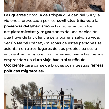
Las
guerras
como la de Etiopía o Sudán del Sur y la
violencia provocada por los
conflictos tribales
o la
presencia del yihadismo
están acrecentado los
desplazamientos y migracione
s de una población
que huye de la violencia para poner a salvo su vida.
Según Mabel Ibáñez, «muchas de estas personas se
asientan en otros lugares de sus propios países o
encuentran refugio en naciones vecinas, y las menos
emprenden un
duro viaje hacia al sueño de
Occidente
para darse de bruces con nuestras
férreas
políticas migratorias
».