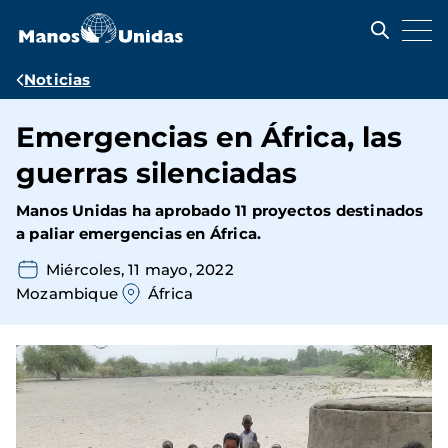
Pasar
al
contenido
principal
Ruta
Noticias
de
Emergencias en África, las
navegación
guerras silenciadas
Manos Unidas ha aprobado 11 proyectos destinados
a paliar emergencias en África.
Miércoles, 11 mayo, 2022
Mozambique
África