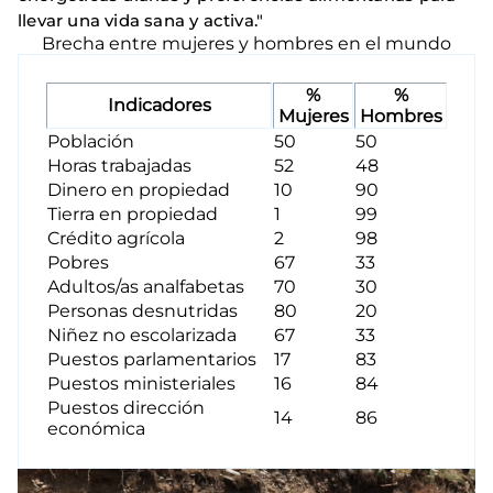
llevar una vida sana y activa."
Brecha entre mujeres y hombres en el mundo
%
%
Indicadores
Mujeres
Hombres
Población
50
50
Horas trabajadas
52
48
Dinero en propiedad
10
90
Tierra en propiedad
1
99
Crédito agrícola
2
98
Pobres
67
33
Adultos/as analfabetas
70
30
Personas desnutridas
80
20
Niñez no escolarizada
67
33
Puestos parlamentarios
17
83
Puestos ministeriales
16
84
Puestos dirección
14
86
económica