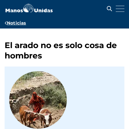
Pasar
al
contenido
principal
Ruta
Noticias
de
navegación
El arado no es solo cosa de
hombres