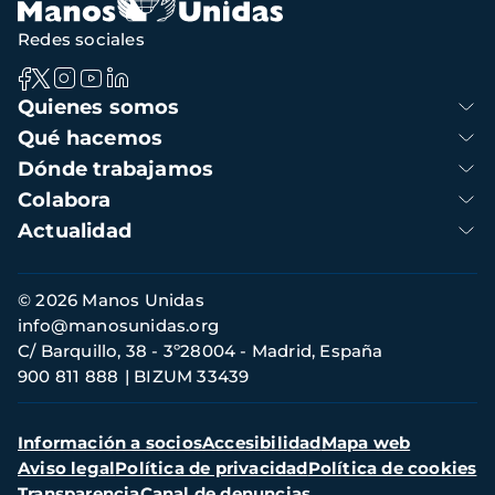
Redes sociales
Navegación
Quienes somos
principal
Qué hacemos
Dónde trabajamos
Colabora
Actualidad
Información
© 2026 Manos Unidas
de
info@manosunidas.org
contacto
C/ Barquillo, 38 - 3º28004 - Madrid, España
900 811 888
BIZUM 33439
Menú
Información a socios
Accesibilidad
Mapa web
secundario
Aviso legal
Política de privacidad
Política de cookies
Transparencia
Canal de denuncias