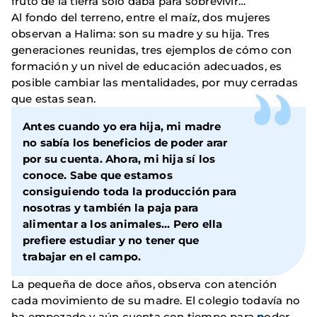
fruto de la tierra solo daba para sobrevivir…
Al fondo del terreno, entre el maíz, dos mujeres
observan a Halima: son su madre y su hija. Tres
generaciones reunidas, tres ejemplos de cómo con
formación y un nivel de educación adecuados, es
posible cambiar las mentalidades, por muy cerradas
que estas sean.
Antes cuando yo era hija, mi madre
no sabía los beneficios de poder arar
por su cuenta. Ahora, mi hija sí los
conoce. Sabe que estamos
consiguiendo toda la producción para
nosotras y también la paja para
alimentar a los animales... Pero ella
prefiere estudiar y no tener que
trabajar en el campo.
La pequeña de doce años, observa con atención
cada movimiento de su madre. El colegio todavía no
ha empezado y aún cuenta con tiempo para
p
oder