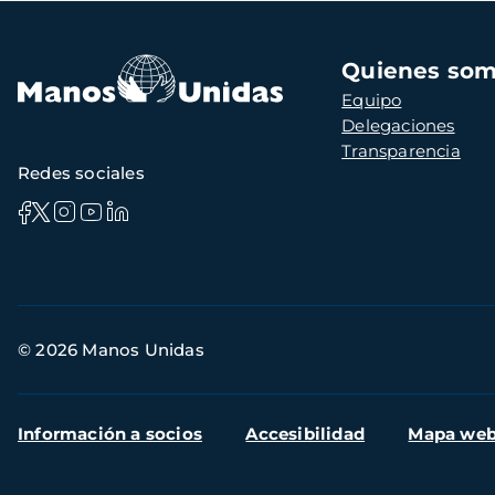
Navegación
Quienes so
principal
Equipo
Delegaciones
Transparencia
Redes sociales
Información
© 2026 Manos Unidas
de
contacto
Menú
Información a socios
Accesibilidad
Mapa we
secundario