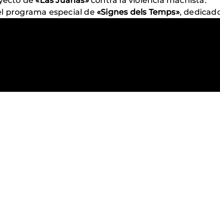
oyecto de
«Las Juanas»
contra la violencia machista.
el programa especial de
«Signes dels Temps»
, dedicad