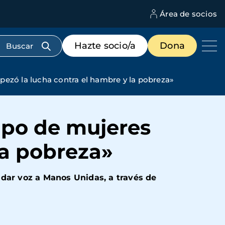
Área de socios
M
d
c
Menú
Hazte socio/a
Dona
d
de
us
destacados
cabecera
pezó la lucha contra el hambre y la pobreza»
upo de mujeres
la pobreza»
 dar voz a Manos Unidas, a través de