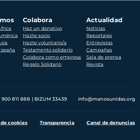
amos
Colabora
Actualidad
frica
Haz un donativo
Noticias
 América
Hazte socio
Reportajes
Asia
Hazte voluntario/a
Entrevistas
 España
Testamento solidario
Campañas
Colabora como empresa
Sala de prensa
Regalo Solidario
Revista
900 811 888
BIZUM 33439
info@manosunidas.org
 de cookies
Transparencia
Canal de denuncias