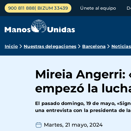
Pasar
Menú
900 811 888
BIZUM 33439
Únete al equipo
D
al
principal
contenido
principal
Ruta
Inicio
Nuestras delegaciones
Barcelona
Noticias
de
navegación
Mireia Angerri:
empezó la lucha
El pasado domingo, 19 de mayo, «Signe
una entrevista con la presidenta de la
Martes, 21 mayo, 2024