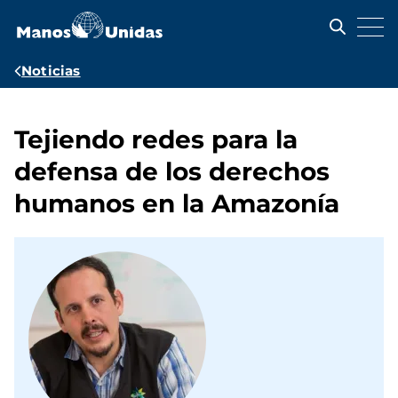
Pasar
al
contenido
principal
Ruta
Noticias
de
navegación
Tejiendo redes para la
defensa de los derechos
humanos en la Amazonía