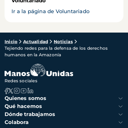
Voluntariado
Ir a la página de Voluntariado
Ruta
Inicio
Actualidad
Noticias
Tejiendo redes para la defensa de los derechos
de
humanos en la Amazonía
navegación
Redes sociales
Navegación
Quienes somos
principal
Qué hacemos
Dónde trabajamos
Colabora