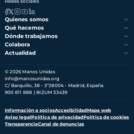
Redes sociales
Navegación
Quienes somos
principal
Qué hacemos
Dónde trabajamos
Colabora
Actualidad
Información
© 2026 Manos Unidas
de
info@manosunidas.org
contacto
C/ Barquillo, 38 - 3º28004 - Madrid, España
900 811 888
BIZUM 33439
Menú
Información a socios
Accesibilidad
Mapa web
secundario
Aviso legal
Política de privacidad
Política de cookies
Transparencia
Canal de denuncias