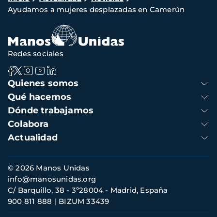
Ayudamos a mujeres desplazadas en Camerún
de
navegación
Redes sociales
Navegación
Quienes somos
principal
Qué hacemos
Dónde trabajamos
Colabora
Actualidad
Información
© 2026 Manos Unidas
de
info@manosunidas.org
contacto
C/ Barquillo, 38 - 3º28004 - Madrid, España
900 811 888
BIZUM 33439