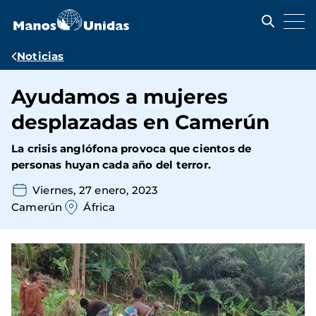
Pasar
al
contenido
principal
Ruta
Noticias
de
Ayudamos a mujeres
navegación
desplazadas en Camerún
La crisis anglófona provoca que cientos de
personas huyan cada año del terror.
Viernes, 27 enero, 2023
Camerún
África