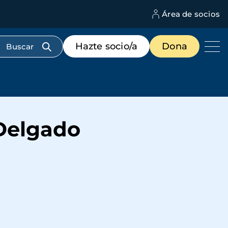
Área de socios
M
d
c
Menú
Hazte socio/a
Dona
d
de
us
destacados
cabecera
 Delgado