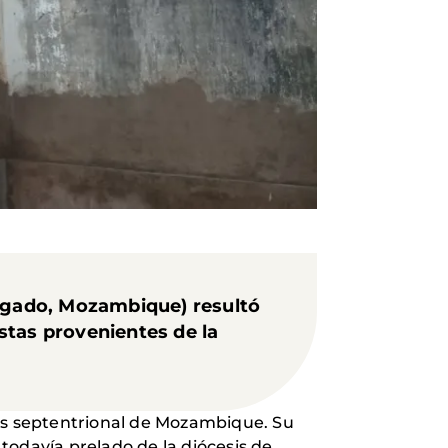
lgado, Mozambique) resultó
stas provenientes de la
más septentrional de Mozambique. Su
 todavía prelado de la diócesis de