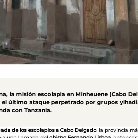
a, la misión escolapia en Minheuene (Cabo De
 el último ataque perpetrado por grupos yihadi
linda con Tanzania.
egada de los escolapios a Cabo Delgado
, la provincia 
e a una llamada del
obispo Fernando Lisboa
, entonces