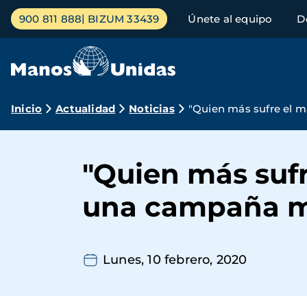
Pasar
Menú
900 811 888
BIZUM 33439
Únete al equipo
D
al
principal
contenido
principal
Ruta
Inicio
Actualidad
Noticias
"Quien más sufre el m
de
navegación
"Quien más sufre
una campaña m
Lunes, 10 febrero, 2020