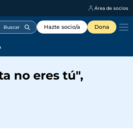
Área de socios
M
d
c
Menú
Hazte socio/a
Dona
d
de
us
destacados
cabecera
a
a no eres tú",