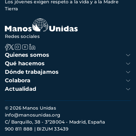
Los jóvenes exigen respeto a la vida y a la Madre
de
Tierra
navegación
Redes sociales
Navegación
Quienes somos
principal
Qué hacemos
Dónde trabajamos
Colabora
Actualidad
Información
© 2026 Manos Unidas
de
info@manosunidas.org
contacto
C/ Barquillo, 38 - 3º28004 - Madrid, España
900 811 888
BIZUM 33439