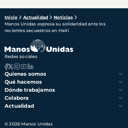
Ruta
Inicio
Actualidad
Noticias
Manos Unidas expresa su solidaridad ante los
de
recientes secuestros en Haití
navegación
Redes sociales
Navegación
Quienes somos
principal
Qué hacemos
Dónde trabajamos
Colabora
Actualidad
Información
© 2026 Manos Unidas