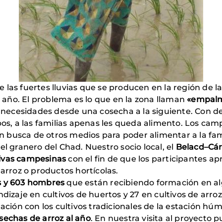
 las fuertes lluvias que se producen en la región de la 
al año. El problema es lo que en la zona llaman
«empalm
as necesidades desde una cosecha a la siguiente. Con 
pos, a las familias apenas les queda alimento. Los cam
busca de otros medios para poder alimentar a la famil
el granero del Chad. Nuestro socio local, el
Belacd–Cári
ivas campesinas
con el fin de que los participantes a
: arroz o productos hortícolas.
 y 603 hombres
que están recibiendo formación en a
ndizaje en cultivos de huertos y 27 en cultivos de arro
ción con los cultivos tradicionales de la estación h
sechas de arroz al año
. En nuestra visita al proyect