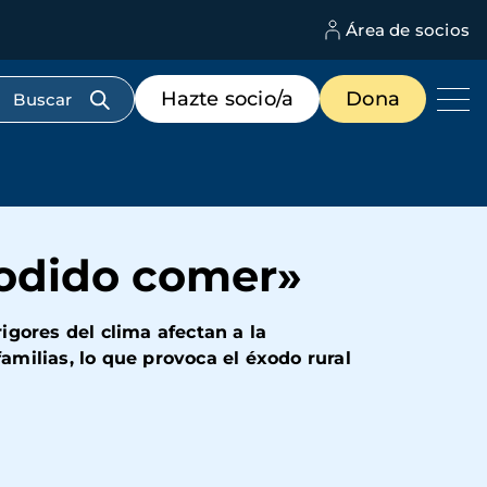
Área de socios
M
d
c
Menú
Hazte socio/a
Dona
d
de
us
destacados
cabecera
podido comer»
gores del clima afectan a la
amilias, lo que provoca el éxodo rural