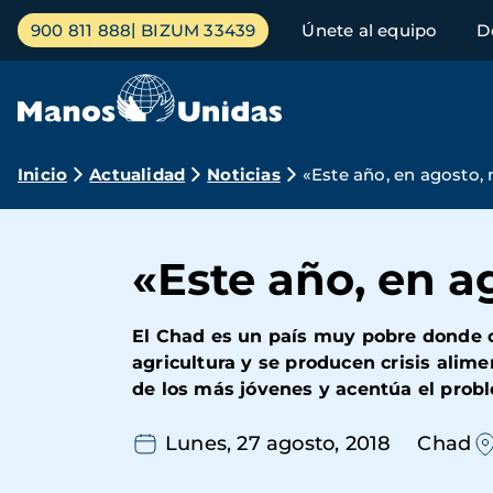
Pasar
Menú
900 811 888
BIZUM 33439
Únete al equipo
D
al
principal
contenido
principal
Ruta
Inicio
Actualidad
Noticias
«Este año, en agosto,
de
navegación
«Este año, en a
El Chad es un país muy pobre donde ce
agricultura y se producen crisis alime
de los más jóvenes y acentúa el prob
Lunes, 27 agosto, 2018
Chad