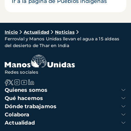
Ir a la página de Pueblos indígenas
Ruta
Inicio
Actualidad
Noticias
Ferrovial y Manos Unidas llevan el agua a 15 aldeas
de
del desierto de Thar en India
navegación
Redes sociales
Navegación
Quienes somos
principal
Qué hacemos
Dónde trabajamos
Colabora
Actualidad