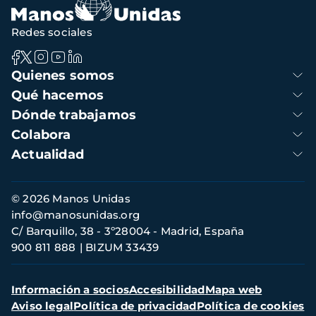
Redes sociales
Navegación
Quienes somos
principal
Qué hacemos
Dónde trabajamos
Colabora
Actualidad
Información
© 2026 Manos Unidas
de
info@manosunidas.org
contacto
C/ Barquillo, 38 - 3º28004 - Madrid, España
900 811 888
BIZUM 33439
Menú
Información a socios
Accesibilidad
Mapa web
secundario
Aviso legal
Política de privacidad
Política de cookies