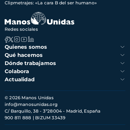
Clipmetrajes: «La cara B del ser humano»
navegación
Redes sociales
Navegación
Quienes somos
principal
Qué hacemos
Dónde trabajamos
Colabora
Actualidad
Información
© 2026 Manos Unidas
de
info@manosunidas.org
contacto
C/ Barquillo, 38 - 3º28004 - Madrid, España
900 811 888
BIZUM 33439