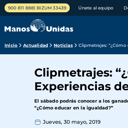
Pasar
Menú
900 811 888
BIZUM 33439
Únete al equipo
D
al
principal
contenido
principal
Ruta
Inicio
Actualidad
Noticias
Clipmetrajes: “¿Cómo 
de
navegación
Clipmetrajes: “
Experiencias de
El sábado podrás conocer a los ganado
“¿Cómo educar en la igualdad?”
Jueves, 30 mayo, 2019