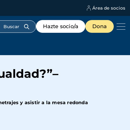
Área de socios
M
d
c
Menú
Hazte socio/a
Dona
d
de
us
destacados
cabecera
gualdad?”–
etrajes y asistir a la mesa redonda