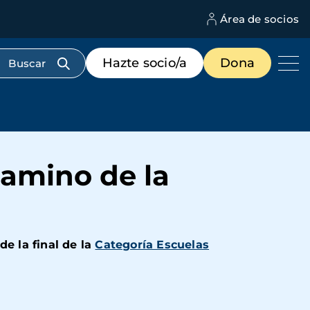
Área de socios
M
d
c
Menú
Hazte socio/a
Dona
d
de
us
destacados
cabecera
camino de la
de la final de la
Categoría Escuelas