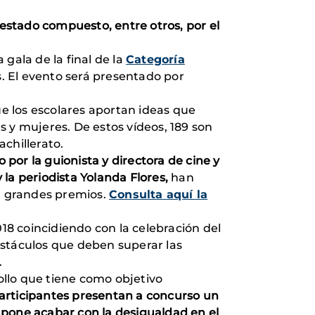
 estado compuesto, entre otros, por el
a gala de la final de la
Categoría
. El evento será presentado por
e los escolares aportan ideas que
 y mujeres. De estos vídeos, 189 son
chillerato.
o por la guionista y directora de cine y
y la periodista Yolanda Flores,
han
n grandes premios.
Consulta aquí la
018 coincidiendo con la celebración del
stáculos que deben superar las
.
ollo que tiene como objetivo
articipantes presentan a concurso un
upone acabar con la desigualdad en el