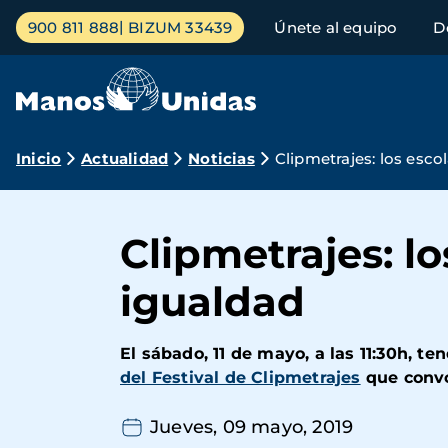
Pasar
Menú
900 811 888
BIZUM 33439
Únete al equipo
D
al
principal
contenido
principal
Ruta
Inicio
Actualidad
Noticias
Clipmetrajes: los esco
de
navegación
Clipmetrajes: lo
igualdad
El
sábado, 11 de mayo, a las 11:30h,
ten
del Festival de Clipmetrajes
que conv
Jueves, 09 mayo, 2019