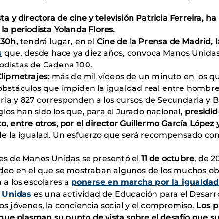
ta y directora de cine y televisión
Patricia Ferreira, ha
 la periodista Yolanda Flores.
1:30h,
tendrá lugar, en el
Cine de la Prensa de Madrid,
l
s
que, desde hace ya diez años, convoca Manos Unidas
odistas de Cadena 100.
 Clipmetrajes:
más de mil vídeos de un minuto en los qu
 obstáculos que impiden la igualdad real entre hombres
ria y 827 corresponden a los cursos de Secundaria y Ba
ios han sido los que, para el Jurado nacional,
presidid
o, entre otros, por el director Guillermo García López 
de la igualad. Un esfuerzo que será recompensado co
ajes de Manos Unidas se presentó el
11 de octubre
, de 2
ídeo en el que se mostraban algunos de los muchos ob
a a los escolares a
ponerse en marcha por la igualdad
s Unidas
es una actividad de Educación para el Desarr
 jóvenes, la conciencia social y el compromiso.
Los p
que plasman su punto de vista sobre el desafío que s