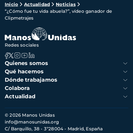
Ruta
Inicio
Actualidad
Noticias
“¿Cómo fue tu vida abuela?”, vídeo ganador de
de
Clipmetrajes
navegación
Redes sociales
Navegación
Quienes somos
principal
Qué hacemos
Dónde trabajamos
Colabora
Actualidad
Información
© 2026 Manos Unidas
de
info@manosunidas.org
contacto
C/ Barquillo, 38 - 3º28004 - Madrid, España