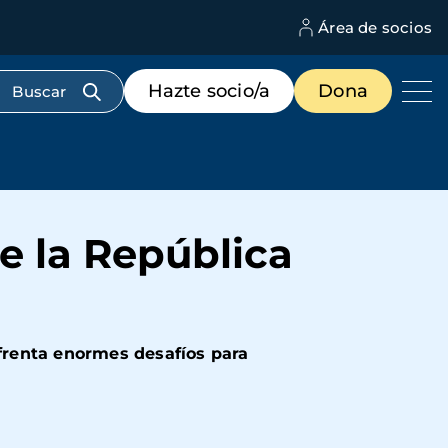
Área de socios
M
d
c
Menú
Hazte socio/a
Dona
d
de
us
destacados
cabecera
de la República
frenta enormes desafíos para