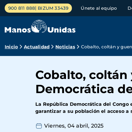
Pasar
Menú
900 811 888
BIZUM 33439
Únete al equipo
D
al
principal
contenido
principal
Ruta
Inicio
Actualidad
Noticias
Cobalto, coltán y guer
de
navegación
Cobalto, coltán 
Democrática de
La República Democrática del Congo e
garantizar a su población el acceso a 
Viernes, 04 abril, 2025