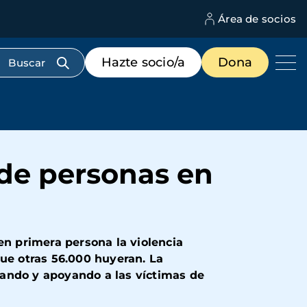
Área de socios
M
d
c
Menú
Hazte socio/a
Dona
d
de
us
destacados
cabecera
o de personas en
en primera persona la violencia
que otras 56.000 huyeran. La
tando y apoyando a las víctimas de