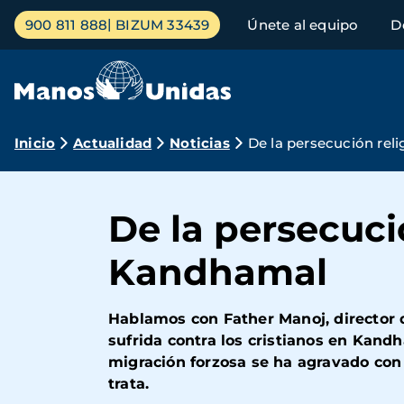
Pasar
Menú
900 811 888
BIZUM 33439
Únete al equipo
D
al
principal
contenido
principal
Ruta
Inicio
Actualidad
Noticias
De la persecución rel
de
navegación
De la persecuci
Kandhamal
Hablamos con Father Manoj, director d
sufrida contra los cristianos en Kand
migración forzosa se ha agravado con
trata.