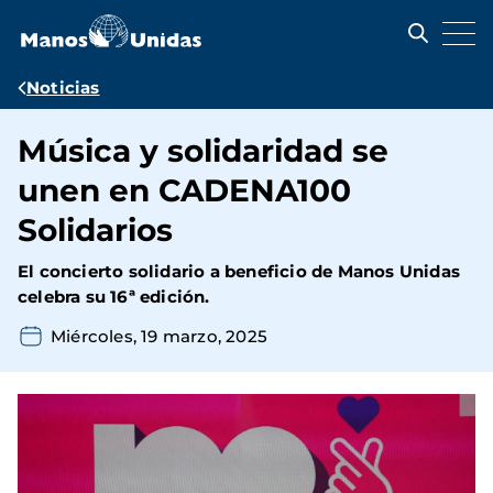
Pasar
al
contenido
principal
Ruta
Noticias
de
Música y solidaridad se
navegación
unen en CADENA100
Solidarios
El concierto solidario a beneficio de Manos Unidas
celebra su 16ª edición.
Miércoles, 19 marzo, 2025