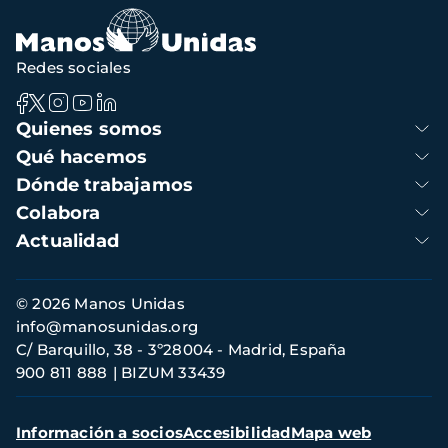
Redes sociales
Navegación
Quienes somos
principal
Qué hacemos
Dónde trabajamos
Colabora
Actualidad
Información
© 2026 Manos Unidas
de
info@manosunidas.org
contacto
C/ Barquillo, 38 - 3º28004 - Madrid, España
900 811 888
BIZUM 33439
Menú
Información a socios
Accesibilidad
Mapa web