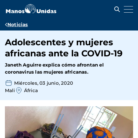
Pasar
al
contenido
principal
Ruta
Noticias
de
Adolescentes y mujeres
navegación
africanas ante la COVID-19
Janeth Aguirre explica cómo afrontan el
coronavirus las mujeres africanas.
Miércoles, 03 junio, 2020
Mali
África