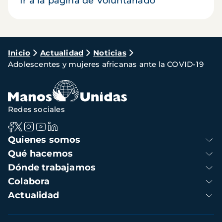
Ir a la página de Voluntariado
Ruta
Inicio
Actualidad
Noticias
Adolescentes y mujeres africanas ante la COVID-19
de
navegación
Redes sociales
Navegación
Quienes somos
principal
Qué hacemos
Dónde trabajamos
Colabora
Actualidad