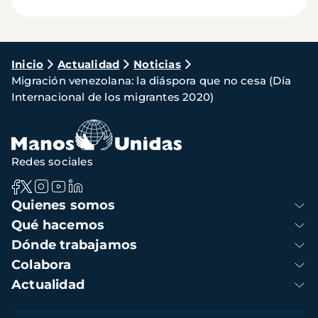
Ruta
Inicio
Actualidad
Noticias
Migración venezolana: la diáspora que no cesa (Día
de
Internacional de los migrantes 2020)
navegación
Redes sociales
Navegación
Quienes somos
principal
Qué hacemos
Dónde trabajamos
Colabora
Actualidad