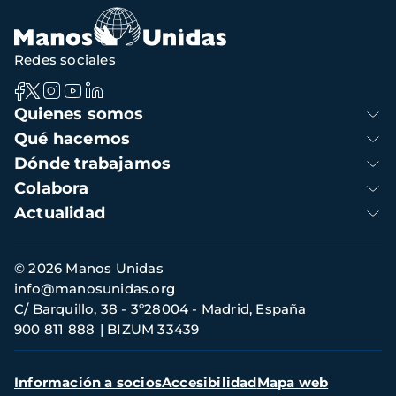
Redes sociales
Navegación
Quienes somos
principal
Qué hacemos
Dónde trabajamos
Colabora
Actualidad
Información
© 2026 Manos Unidas
de
info@manosunidas.org
contacto
C/ Barquillo, 38 - 3º28004 - Madrid, España
900 811 888
BIZUM 33439
Menú
Información a socios
Accesibilidad
Mapa web