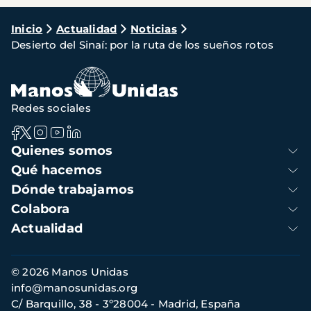
Ruta
Inicio
Actualidad
Noticias
Desierto del Sinaí: por la ruta de los sueños rotos
de
navegación
Redes sociales
Navegación
Quienes somos
principal
Qué hacemos
Dónde trabajamos
Colabora
Actualidad
Información
© 2026 Manos Unidas
de
info@manosunidas.org
contacto
C/ Barquillo, 38 - 3º28004 - Madrid, España