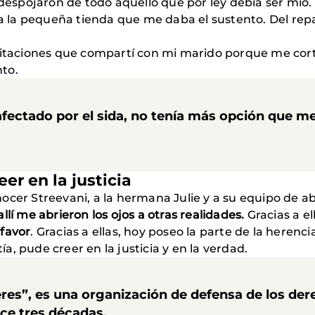
pojaron de todo aquello que por ley debía ser mío. Ad
 a la pequeña tienda que me daba el sustento. Del repa
bitaciones que compartí con mi marido porque me cort
to.
ectado por el sida, no tenía más opción que men
er en la justicia
ocer Streevani, a la hermana Julie y a su equipo de ab
lí me abrieron los ojos a otras realidades.
Gracias a el
 favor
. Gracias a ellas, hoy poseo la parte de la here
tía, pude creer en la justicia y en la verdad.
eres”, es una organización de defensa de los de
ce tres décadas.