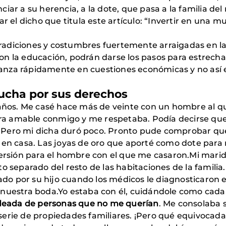
iar a su herencia, a la dote, que pasa a la familia del
r el dicho que titula este artículo: “Invertir en una m
 tradiciones y costumbres fuertemente arraigadas en la
on la educación, podrán darse los pasos para estrech
nza rápidamente en cuestiones económicas y no así en 
lucha por sus derechos
 años. Me casé hace más de veinte con un hombre al q
 era amable conmigo y me respetaba. Podía decirse qu
liz. Pero mi dicha duró poco. Pronto pude comprobar 
 en casa. Las joyas de oro que aporté como dote para
versión para el hombre con el que me casaron.Mi marido
eparado del resto de las habitaciones de la familia.
 por su hijo cuando los médicos le diagnosticaron el
nuestra boda.Yo estaba con él, cuidándole como cada 
rodeada de personas que no me querían
. Me consolaba 
erie de propiedades familiares. ¡Pero qué equivocada