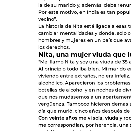
la de su marido y, además, debe renunc
Por este motivo, en India es tan popula
vecino”.
La historia de Nita está ligada a esas
cambiar mentalidades y donde, solo c
hombres y mujeres en un país que ava
los derechos.
Nita, una mujer viuda que 
"Me llamo Nita y soy una viuda de 35
Al principio todo iba bien. Mi marido
viviendo entre extraños, no era infe
alcohólico. Aparecieron los problemas
botellas de alcohol y en noches de di
que nos mudásemos a un apartamento s
vergüenza. Tampoco hicieron demasiado
día que murió, cinco años después de 
Con veinte años me vi sola, viuda y 
me correspondían, por herencia, una s