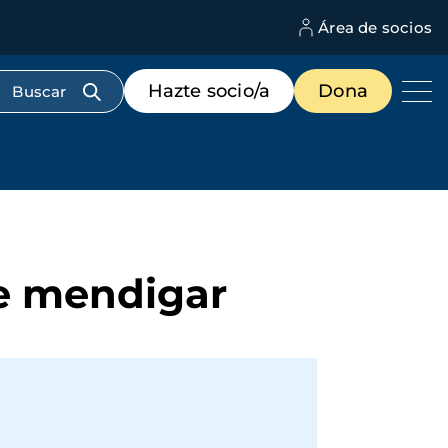
Área de socios
M
d
c
Menú
Hazte socio/a
Dona
d
de
us
destacados
cabecera
e mendigar