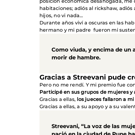
posición económica desahogada, me des
habitaciones; adiós al rickshaw, adiós
hijos, no vi nada…
Durante años viví a oscuras en las ha
hermano y mi padre fueron mi susten
Como viuda, y encima de un af
morir de hambre.
Gracias a Streevani pude cre
Pero no me rendí. Y mi premio fue con
Participé en sus grupos de mujeres y al
Gracias a ellas,
los jueces fallaron a mi
Gracias a ellas, a su apoyo y a su valen
Streevani, “La voz de las muj
nació en la ciudad de Pune ha