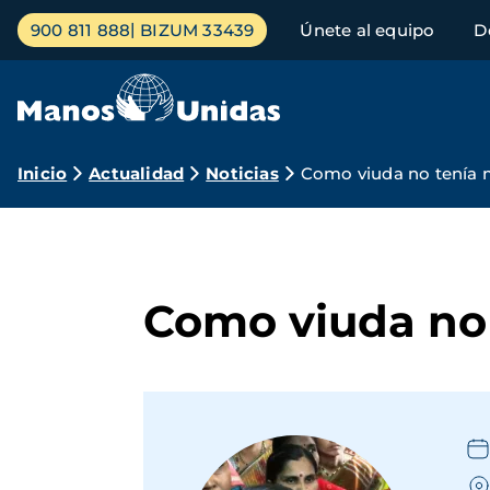
Pasar
Menú
900 811 888
BIZUM 33439
Únete al equipo
D
al
principal
contenido
principal
Ruta
Inicio
Actualidad
Noticias
Como viuda no tenía 
de
navegación
Como viuda no