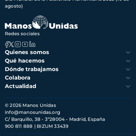
de
agosto)
navegación
Redes sociales
Navegación
Quienes somos
principal
Qué hacemos
Dónde trabajamos
Colabora
Actualidad
Información
© 2026 Manos Unidas
de
info@manosunidas.org
contacto
C/ Barquillo, 38 - 3º28004 - Madrid, España
900 811 888
BIZUM 33439