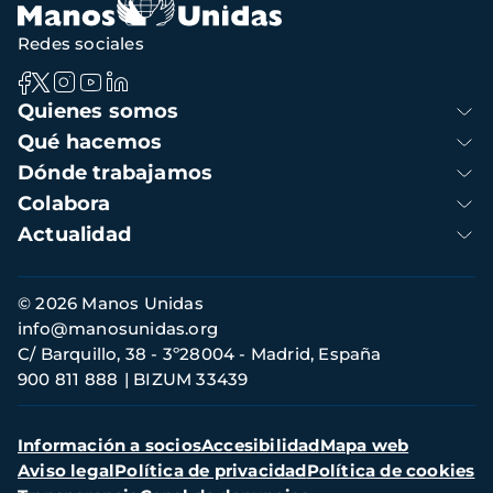
Redes sociales
Navegación
Quienes somos
principal
Qué hacemos
Dónde trabajamos
Colabora
Actualidad
Información
© 2026 Manos Unidas
de
info@manosunidas.org
contacto
C/ Barquillo, 38 - 3º28004 - Madrid, España
900 811 888
BIZUM 33439
Menú
Información a socios
Accesibilidad
Mapa web
secundario
Aviso legal
Política de privacidad
Política de cookies