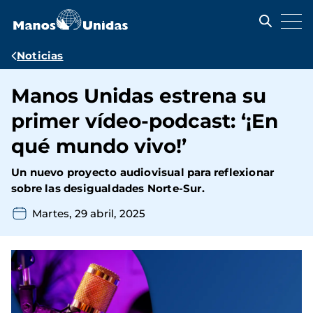
Pasar
al
contenido
principal
Ruta
Noticias
de
Manos Unidas estrena su
navegación
primer vídeo-podcast: ‘¡En
qué mundo vivo!’
Un nuevo proyecto audiovisual para reflexionar
sobre las desigualdades Norte-Sur.
Martes, 29 abril, 2025