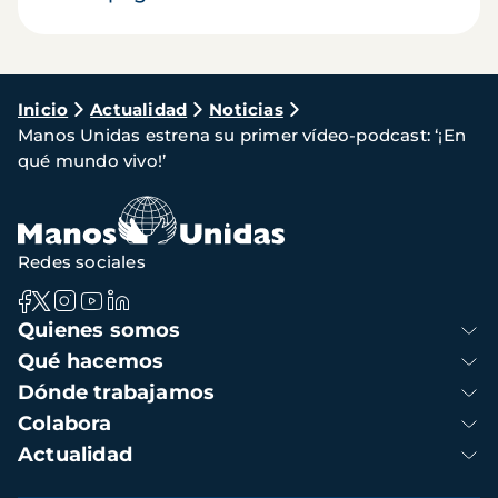
Ruta
Inicio
Actualidad
Noticias
Manos Unidas estrena su primer vídeo-podcast: ‘¡En
de
qué mundo vivo!’
navegación
Redes sociales
Navegación
Quienes somos
principal
Qué hacemos
Dónde trabajamos
Colabora
Actualidad