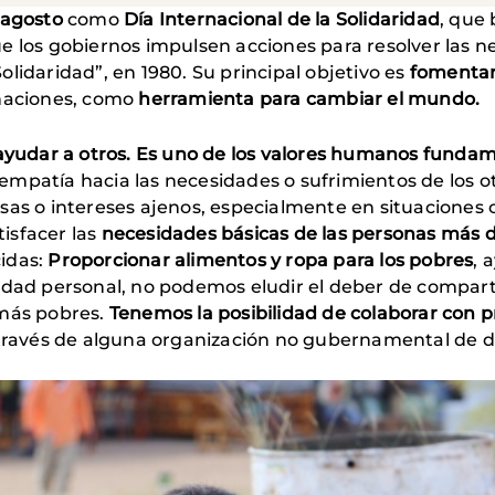
 agosto
como
Día Internacional de la Solidaridad
, que 
e los gobiernos impulsen acciones para resolver las n
lidaridad”, en 1980. Su principal objetivo es
fomentar 
 naciones, como
herramienta para cambiar el mundo.
a ayudar a otros. Es uno de los valores humanos fund
patía hacia las necesidades o sufrimientos de los otr
sas o intereses ajenos, especialmente en situaciones 
tisfacer las
necesidades básicas de las personas más d
idas:
Proporcionar
alimentos y ropa
para los pobres
, 
idad personal, no podemos eludir el deber de comparti
 más pobres.
Tenemos la posibilidad de colaborar con p
 través de alguna organización no gubernamental de de