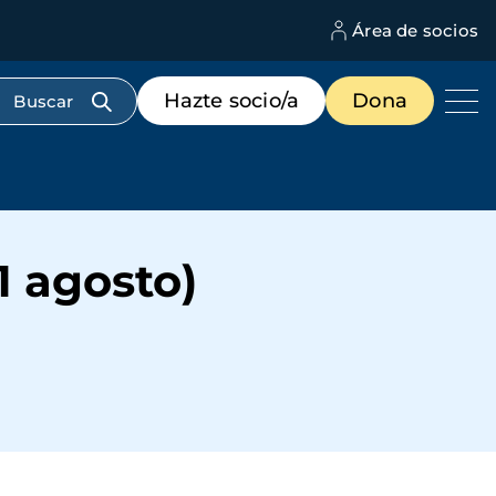
Área de socios
M
d
c
Menú
Hazte socio/a
Dona
d
de
us
destacados
cabecera
1 agosto)