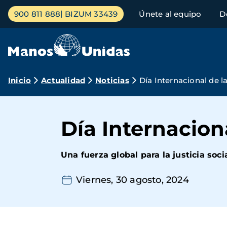
Pasar
Menú
900 811 888
BIZUM 33439
Únete al equipo
D
al
principal
contenido
principal
Ruta
Inicio
Actualidad
Noticias
Día Internacional de l
de
navegación
Día Internaciona
Una fuerza global para la justicia socia
Viernes, 30 agosto, 2024