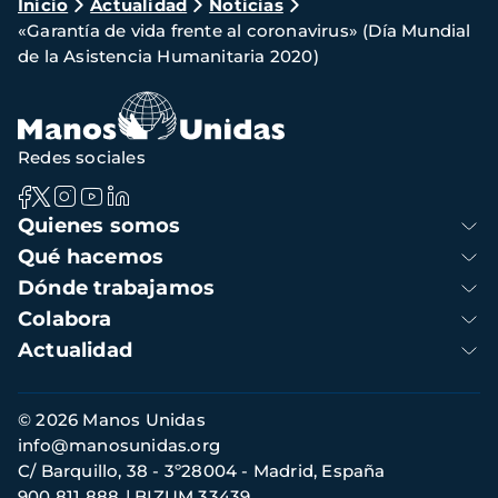
Ruta
Inicio
Actualidad
Noticias
«Garantía de vida frente al coronavirus» (Día Mundial
de
de la Asistencia Humanitaria 2020)
navegación
Redes sociales
Navegación
Quienes somos
principal
Qué hacemos
Dónde trabajamos
Colabora
Actualidad
Información
© 2026 Manos Unidas
de
info@manosunidas.org
contacto
C/ Barquillo, 38 - 3º28004 - Madrid, España
900 811 888
BIZUM 33439