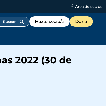
Área de socios
M
d
c
Menú
Hazte socio/a
Dona
d
de
us
destacados
cabecera
nas 2022 (30 de