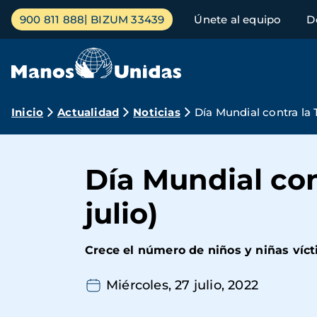
Pasar
Menú
900 811 888
BIZUM 33439
Únete al equipo
D
al
principal
contenido
principal
Ruta
Inicio
Actualidad
Noticias
Día Mundial contra la 
de
navegación
Día Mundial con
julio)
Crece el número de niños y niñas víct
Miércoles, 27 julio, 2022