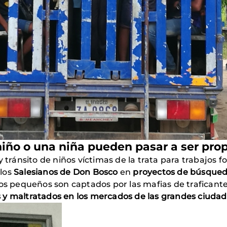
 niño o una niña pueden pasar a ser pro
 y tránsito de niños víctimas de la trata para trabajos 
 los
Salesianos de Don Bosco
en
proyectos de búsqueda
os pequeños son captados por las mafias de traficantes
s y maltratados en los mercados de las grandes ciud