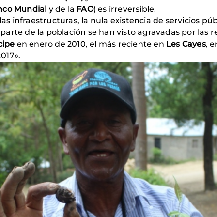
nco Mundial
y de la
FAO
) es irreversible.
 las infraestructuras, la nula existencia de servicios p
arte de la población se han visto agravadas por las r
cipe
en enero de 2010, el más reciente en
Les Cayes
, e
2017».