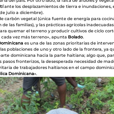
ia del país. Por otro lado, la falta de árboles y veget
tí
ante los desplazamientos de tierra e inundaciones
e julio a diciembre).
 de carbón vegetal (única fuente de energía para coci
ón de las familias), y las prácticas agrícolas inadecu
ra quemar el terreno y producir cultivos de ciclo corto)
r cada vez más terreno», apunta
Bolado
.
Dominicana
es una de las zonas prioritarias de interv
las poblaciones de uno y otro lado de la frontera, ya 
parte dominicana hacia la parte haitiana; algo que, pa
s pasos fronterizos, la desesperada necesidad de made
oritaria de trabajadores haitianos en el campo dominic
lica Dominicana
».