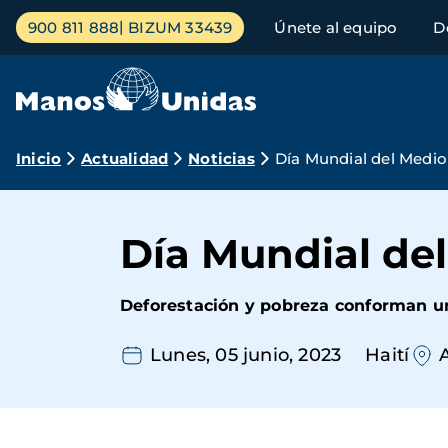
Pasar
Menú
900 811 888
BIZUM 33439
Únete al equipo
D
al
principal
contenido
principal
Ruta
Inicio
Actualidad
Noticias
Día Mundial del Medio
de
navegación
Día Mundial del
Deforestación y pobreza conforman un c
Lunes, 05 junio, 2023
Haití