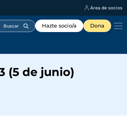
Área de socios
M
d
c
Menú
Hazte socio/a
Dona
d
de
us
destacados
cabecera
 (5 de junio)