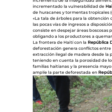
incremento de la inseguridad alimentar
incrementado la vulnerabilidad de
Hai
de huracanes y tormentas tropicales (d
«La tala de árboles para la obtención
las pocas vías de ingresos a disposici
consiste en despejar áreas boscosas pa
obligando a los productores a quema
La frontera de Haití con la
República 
deforestación genera conflictos entre 
extracción ilegal de madera desde la 
teniendo en cuenta la porosidad de lo
familias haitianas y la presencia may
amplíe la parte deforestada en
Repúb