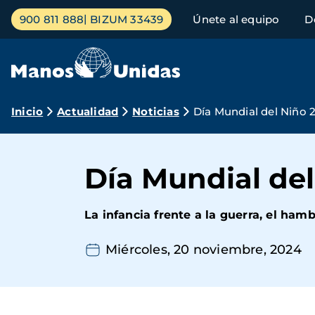
Pasar
Menú
900 811 888
BIZUM 33439
Únete al equipo
D
al
principal
contenido
principal
Ruta
Inicio
Actualidad
Noticias
Día Mundial del Niño 
de
navegación
Día Mundial de
La infancia frente a la guerra, el hambr
Miércoles, 20 noviembre, 2024