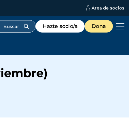
Área de socios
M
d
c
Menú
Hazte socio/a
Dona
d
de
us
destacados
cabecera
viembre)