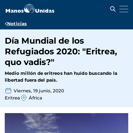
Pasar
al
contenido
principal
Ruta
Noticias
de
Día Mundial de los
navegación
Refugiados 2020: "Eritrea,
quo vadis?"
Medio millón de eritreos han huído buscando la
libertad fuera del país.
Viernes, 19 junio, 2020
Eritrea
África