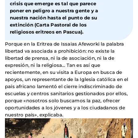
crisis que emerge es tal que parece
poner en peligro a nuestra gente y a
nuestra nación hasta el punto de su
extinción (Carta Pastoral de los
religiosos eritreos en Pascua).
Porque en la Eritrea de Issaias Afeworki la palabra
libertad va asociada a prohibición: no existe la
libertad de prensa, ni la de asociación, ni la de
expresión, ni la religiosa… Tan es así que
recientemente, en su visita a Europa en busca de
apoyos, un representante de la Iglesia católica en el
país africano lamentó el cierre indiscriminado de
escuelas y centros sanitarios gestionados por ellos,
porque «nosotros solo buscamos la paz, ofrecer
oportunidades a los jóvenes y a los ciudadanos de
nuestro país», explicaba.