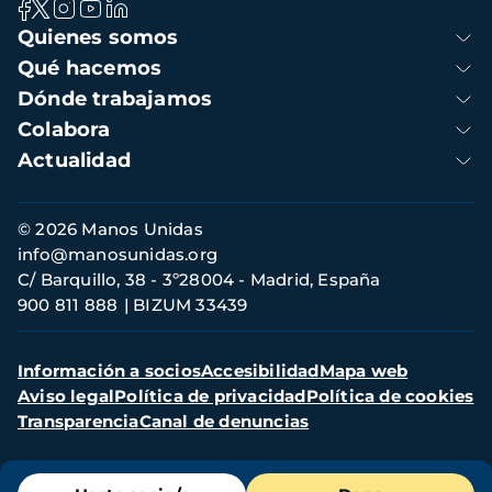
Navegación
Quienes somos
principal
Qué hacemos
Dónde trabajamos
Colabora
Actualidad
Información
© 2026 Manos Unidas
de
info@manosunidas.org
contacto
C/ Barquillo, 38 - 3º28004 - Madrid, España
900 811 888
BIZUM 33439
Menú
Información a socios
Accesibilidad
Mapa web
secundario
Aviso legal
Política de privacidad
Política de cookies
Transparencia
Canal de denuncias
Menú