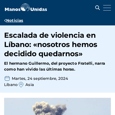
Pasar
al
contenido
principal
Ruta
Noticias
de
Escalada de violencia en
navegación
Líbano: «nosotros hemos
decidido quedarnos»
El hermano Guillermo, del proyecto Fratelli, narra
como han vivido las últimas horas.
Martes, 24 septiembre, 2024
Líbano
Asia