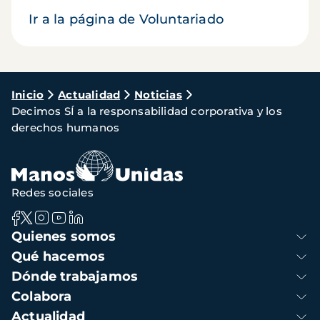
Ir a la página de Voluntariado
Ruta
Inicio
Actualidad
Noticias
Decimos SÍ a la responsabilidad corporativa y los
de
derechos humanos
navegación
Redes sociales
Navegación
Quienes somos
principal
Qué hacemos
Dónde trabajamos
Colabora
Actualidad