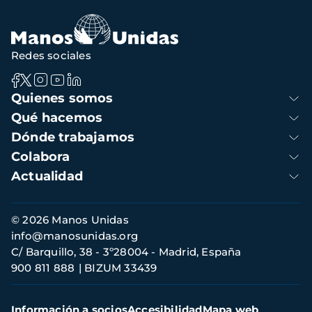
navegación
Redes sociales
Navegación
Quienes somos
principal
Qué hacemos
Dónde trabajamos
Colabora
Actualidad
Información
© 2026 Manos Unidas
de
info@manosunidas.org
contacto
C/ Barquillo, 38 - 3º28004 - Madrid, España
900 811 888
BIZUM 33439
Menú
Información a socios
Accesibilidad
Mapa web