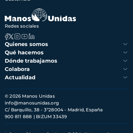
navegación
Redes sociales
Navegación
Quienes somos
principal
Qué hacemos
Dónde trabajamos
Colabora
Actualidad
Información
© 2026 Manos Unidas
de
info@manosunidas.org
contacto
C/ Barquillo, 38 - 3º28004 - Madrid, España
900 811 888
BIZUM 33439