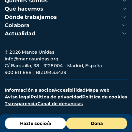
Quienes somos
principal
Qué hacemos
Dónde trabajamos
Colabora
Actualidad
Información
© 2026 Manos Unidas
de
info@manosunidas.org
contacto
C/ Barquillo, 38 - 3º28004 - Madrid, España
900 811 888
BIZUM 33439
Menú
Información a socios
Accesibilidad
Mapa web
secundario
Aviso legal
Política de privacidad
Política de cookies
Transparencia
Canal de denuncias
Menú
Hazte socio/a
Dona
de
destacados