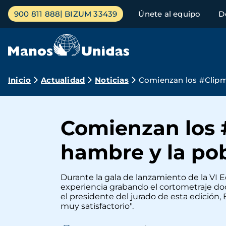
Pasar
Menú
900 811 888
BIZUM 33439
Únete al equipo
D
al
principal
contenido
principal
Ruta
Inicio
Actualidad
Noticias
Comienzan los #Clipmet
de
navegación
Comienzan los #
hambre y la pob
Durante la gala de lanzamiento de la VI E
experiencia grabando el cortometraje doc
el presidente del jurado de esta edición
muy satisfactorio".