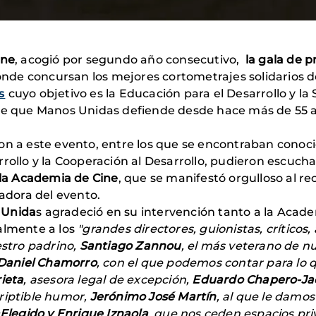
ine
, acogió por segundo año consecutivo,
la gala de p
onde concursan los mejores cortometrajes solidarios d
s
cuyo objetivo es la Educación para el Desarrollo y la 
aje que Manos Unidas defiende desde hace más de 55 
on a este evento, entre los que se encontraban conoci
rrollo y la Cooperación al Desarrollo, pudieron escuc
e la Academia de Cine
, que se manifestó orgulloso al re
adora del evento.
 Unida
s agradeció en su intervención tanto a la Acade
almente a los
"grandes directores, guionistas, críticos,
estro padrino,
Santiago Zannou
, el más veterano de nu
Daniel Chamorro
, con el que podemos contar para lo 
ieta
, asesora legal de excepción,
Eduardo Chapero-Ja
riptible humor,
Jerónimo José Martín
, al que le damos
aElegido y Enrique Iznaola
, que nos ceden espacios pri