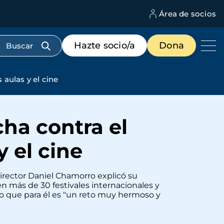
Área de socios
M
d
c
Menú
Hazte socio/a
Dona
d
de
us
destacados
cabecera
aulas y el cine
ha contra el
 el cine
director Daniel Chamorro explicó su
n más de 30 festivales internacionales y
lo que para él es "un reto muy hermoso y