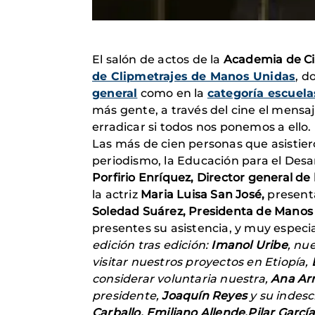
El salón de actos de la
Academia de C
de Clipmetrajes de Manos Unidas
, d
general
como en la
categoría escuela
más gente, a través del cine el mens
erradicar si todos nos ponemos a ello.
Las más de cien personas que asistier
periodismo, la Educación para el Desa
Porfirio Enríquez, Director general d
la actriz
Maria Luisa San José,
present
Soledad Suárez, Presidenta de Manos
presentes su asistencia, y muy especi
edición tras edición:
Imanol Uribe
, nu
visitar nuestros proyectos en Etiopía,
considerar voluntaria nuestra,
Ana Arr
presidente,
Joaquín Reyes
y su indesc
Carballo, Emiliano Allende,Pilar Garcí