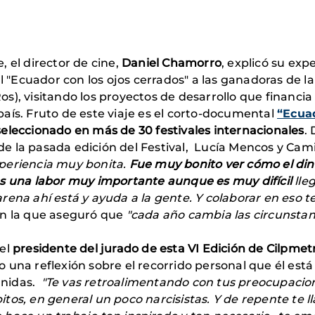
, el director de cine,
Daniel Chamorro
, explicó su expe
"Ecuador con los ojos cerrados" a las ganadoras de la
os), visitando los proyectos de desarrollo que financ
país. Fruto de este viaje es el corto-documental
“Ecuad
seleccionado en más de 30 festivales internacionales
.
e la pasada edición del Festival, Lucía Mencos y Cam
periencia muy bonita.
Fue muy bonito ver cómo el din
es una labor muy importante aunque es muy difícil
lle
rena ahí está y ayuda a la gente. Y colaborar en eso te
en la que aseguró que
"cada año cambia las circunsta
 el
presidente del jurado de esta VI Edición de Cilpmet
o una reflexión sobre el recorrido personal que él está 
nidas.
"Te vas retroalimentando con tus preocupacio
itos, en general un poco narcisistas. Y de repente t