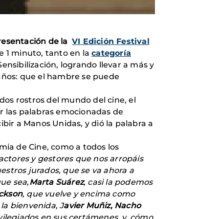
resentación de la
VI Edición Festival
e 1 minuto, tanto en la
categoría
Sensibilización, logrando llevar a más y
años: que el hambre se puede
dos rostros del mundo del cine, el
har las palabras emocionadas de
cibir a Manos Unidas, y dió la palabra a
mia de Cine, como a todos los
 actores y gestores que nos arropáis
estros jurados, que se va ahora a
que sea,
Marta Suárez
, casi la podemos
ckson
, que vuelve y encima como
 la bienvenida, J
avier Muñiz, Nacho
vilegiados en sus certámenes, y, cómo