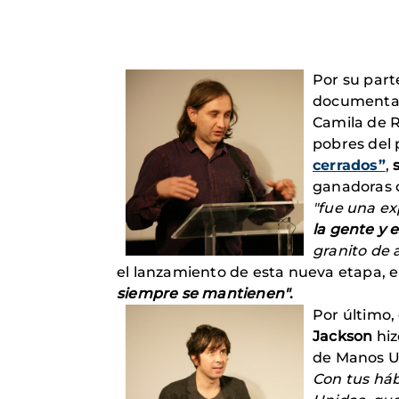
Por su parte
documental 
Camila de R
pobres del 
cerrados”
,
ganadoras d
"fue una ex
la gente y 
granito de a
el lanzamiento de esta nueva etapa, 
siempre se mantienen"
.
Por último,
Jackson
hiz
de Manos U
Con tus háb