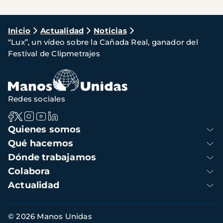
Ruta
Inicio
Actualidad
Noticias
“Lux”, un vídeo sobre la Cañada Real, ganador del
de
Festival de Clipmetrajes
navegación
Redes sociales
Navegación
Quienes somos
principal
Qué hacemos
Dónde trabajamos
Colabora
Actualidad
Información
© 2026 Manos Unidas