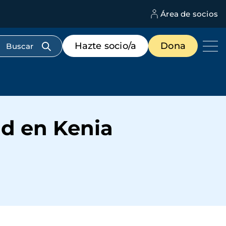
Área de socios
M
d
c
Menú
Hazte socio/a
Dona
d
de
us
destacados
cabecera
ad en Kenia