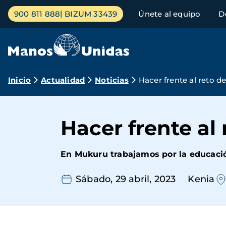
Pasar
Menú
900 811 888
BIZUM 33439
Únete al equipo
D
al
principal
contenido
principal
Ruta
Inicio
Actualidad
Noticias
Hacer frente al reto d
de
navegación
Hacer frente al
En Mukuru trabajamos por la educació
Sábado, 29 abril, 2023
Kenia