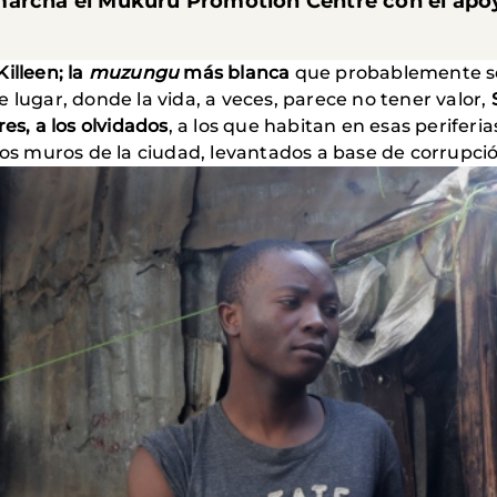
marcha el Mukuru Promotion Centre con el apo
illeen; la
muzungu
más blanca
que probablemente se
 lugar, donde la vida, a veces, parece no tener valor,
s, a los olvidados
, a los que habitan en esas periferia
los muros de la ciudad, levantados a base de corrupció