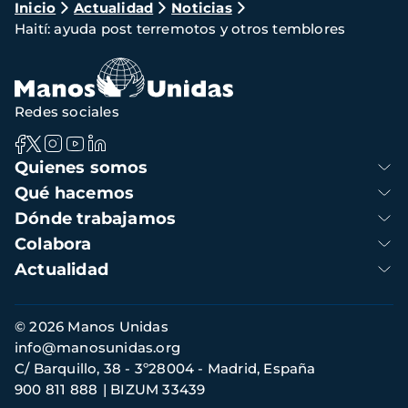
Ruta
Inicio
Actualidad
Noticias
Haití: ayuda post terremotos y otros temblores
de
navegación
Redes sociales
Navegación
Quienes somos
principal
Qué hacemos
Dónde trabajamos
Colabora
Actualidad
Información
© 2026 Manos Unidas
de
info@manosunidas.org
contacto
C/ Barquillo, 38 - 3º28004 - Madrid, España
900 811 888
BIZUM 33439