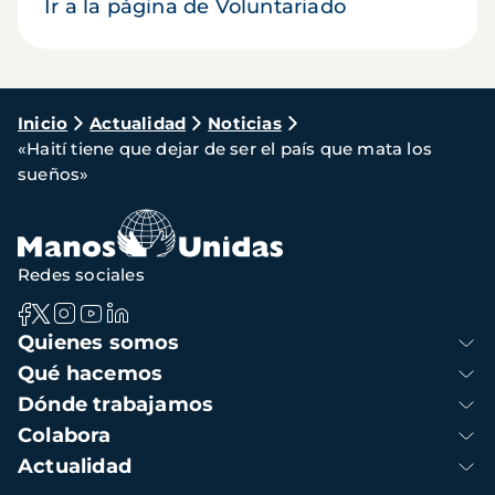
Ir a la página de Voluntariado
Ruta
Inicio
Actualidad
Noticias
«Haití tiene que dejar de ser el país que mata los
de
sueños»
navegación
Redes sociales
Navegación
Quienes somos
principal
Qué hacemos
Dónde trabajamos
Colabora
Actualidad